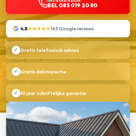
NU BEREIKBAAR
BEL 085 019 20 80
4,8
★★★★★
143 Google reviews
✓
Gratis telefonisch advies
✓
Gratis dakinspectie
✓
10 jaar schriftelijke garantie