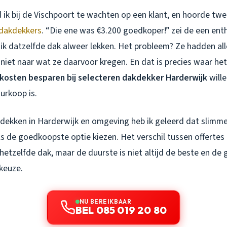
 ik bij de Vischpoort te wachten op een klant, en hoorde tw
dakdekkers
. “Die ene was €3.200 goedkoper!” zei de een enth
 ik datzelfde dak alweer lekken. Het probleem? Ze hadden al
 niet naar wat ze daarvoor kregen. En dat is precies waar het
kosten besparen bij selecteren dakdekker Harderwijk
wille
urkoop is.
dakdekken in Harderwijk en omgeving heb ik geleerd dat slim
als de goedkoopste optie kiezen. Het verschil tussen offertes
hetzelfde dak, maar de duurste is niet altijd de beste en d
keuze.
NU BEREIKBAAR
BEL 085 019 20 80