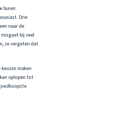
ee buren
ousiast. Drie
leen naar de
 misgaat bij veel
n, ze vergeten dat
me keuzes maken
 kan oplopen tot
e goedkoopste