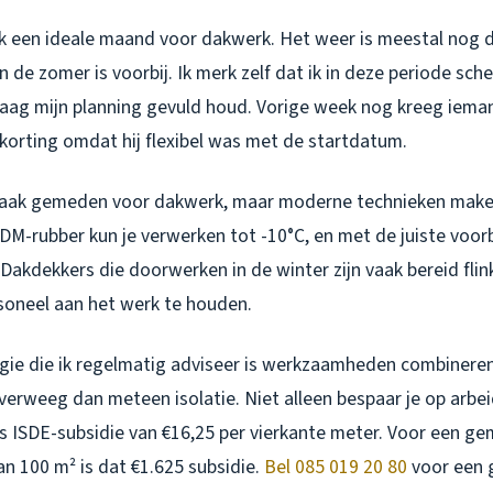
ijk een ideale maand voor dakwerk. Het weer is meestal nog
 de zomer is voorbij. Ik merk zelf dat ik in deze periode sche
aag mijn planning gevuld houd. Vorige week nog kreeg ieman
korting omdat hij flexibel was met de startdatum.
vaak gemeden voor dakwerk, maar moderne technieken make
DM-rubber kun je verwerken tot -10°C, en met de juiste voor
Dakdekkers die doorwerken in de winter zijn vaak bereid flin
oneel aan het werk te houden.
gie die ik regelmatig adviseer is werkzaamheden combineren.
verweeg dan meteen isolatie. Niet alleen bespaar je op arbe
ns ISDE-subsidie van €16,25 per vierkante meter. Voor een g
n 100 m² is dat €1.625 subsidie.
Bel 085 019 20 80
voor een g