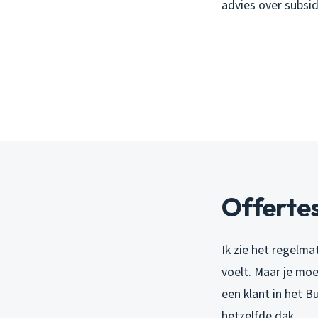
advies over subsi
Offertes
Ik zie het regelma
voelt. Maar je moe
een klant in het B
hetzelfde dak.