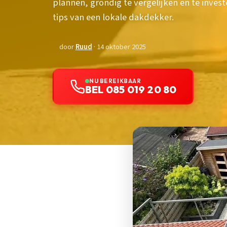
plannen, grondig te vergelijken en te invest
tips van een lokale dakdekker.
door
Ruud
· 14 oktober 2025
NU BEREIKBAAR
BEL 085 019 20 80