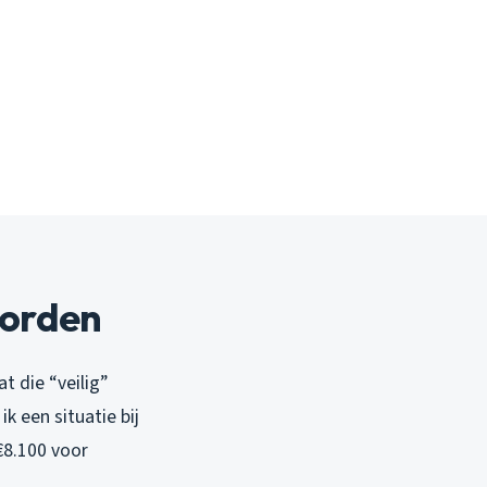
worden
t die “veilig”
k een situatie bij
 €8.100 voor