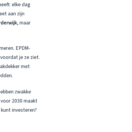
eeft: elke dag
eet aan zijn
rderwijk
, maar
ormeren. EPDM-
oordat je ze ziet.
 dakdekker met
redden.
 hebben zwakke
g voor 2030 maakt
 kunt investeren?