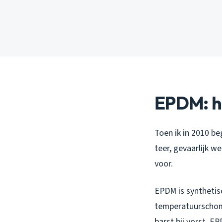
EPDM: he
Toen ik in 2010 be
teer, gevaarlijk w
voor.
EPDM is synthetis
temperatuurschom
barst bij vorst, E