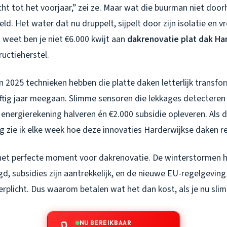
t tot het voorjaar,” zei ze. Maar wat die buurman niet doorh
ld. Het water dat nu druppelt, sijpelt door zijn isolatie en vr
t weet ben je niet €6.000 kwijt aan
dakrenovatie plat dak Ha
uctieherstel.
in 2025 technieken hebben die platte daken letterlijk transf
ftig jaar meegaan. Slimme sensoren die lekkages detecteren v
 energierekening halveren én €2.000 subsidie opleveren. Als
ring zie ik elke week hoe deze innovaties Harderwijkse daken 
t het perfecte moment voor dakrenovatie. De winterstormen
gd, subsidies zijn aantrekkelijk, en de nieuwe EU-regelgevin
erplicht. Dus waarom betalen wat het dan kost, als je nu slim
NU BEREIKBAAR