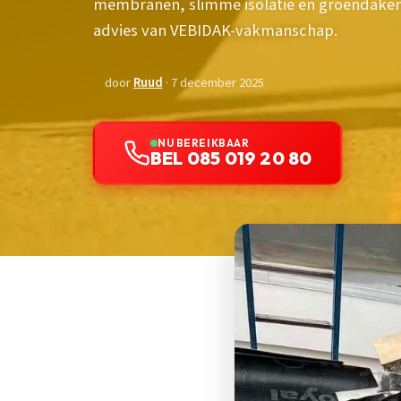
membranen, slimme isolatie en groendaken. 
advies van VEBIDAK-vakmanschap.
door
Ruud
· 7 december 2025
NU BEREIKBAAR
BEL 085 019 20 80