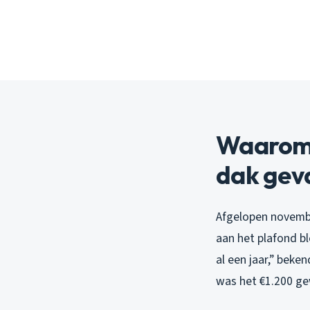
Waarom 
dak geva
Afgelopen november
aan het plafond b
al een jaar,” beke
was het €1.200 ge