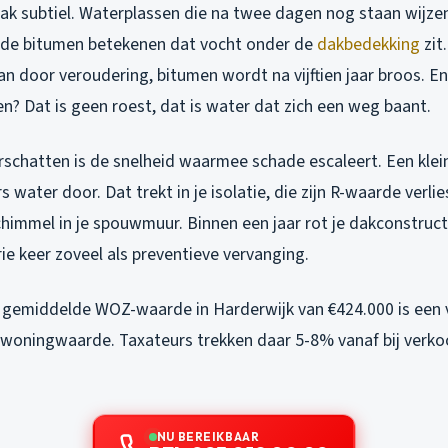
aak subtiel. Waterplassen die na twee dagen nog staan wijze
n de bitumen betekenen dat vocht onder de
dakbedekking
zit
 door veroudering, bitumen wordt na vijftien jaar broos. En 
n? Dat is geen roest, dat is water dat zich een weg baant.
chatten is de snelheid waarmee schade escaleert. Een klein
rs water door. Dat trekt in je isolatie, die zijn R-waarde verli
himmel in je spouwmuur. Binnen een jaar rot je dakconstruct
drie keer zoveel als preventieve vervanging.
gemiddelde WOZ-waarde in Harderwijk van €424.000 is een 
e woningwaarde. Taxateurs trekken daar 5-8% vanaf bij verkoo
NU BEREIKBAAR