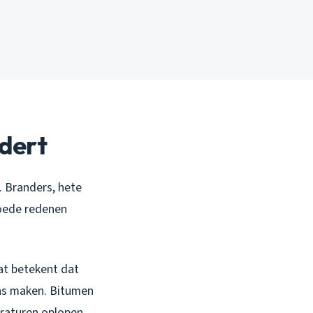
ndert
. Branders, hete
goede redenen
at betekent dat
ns maken. Bitumen
peraturen oplopen