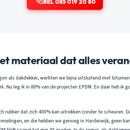
BEL 085 019 20 80
t materiaal dat alles vera
gon als dakdekker, werkten we bijna uitsluitend met bitumen
erk. Nu leg ik in 80% van de projecten EPDM. En daar heb ik 
ch rubber dat zich 400% kan uitrekken zonder te scheuren. D
melingen, en die hebben we genoeg in Harderwijk, geen ka
PDM blijft soepel tot min 45 graden. In de zomer, als daktem