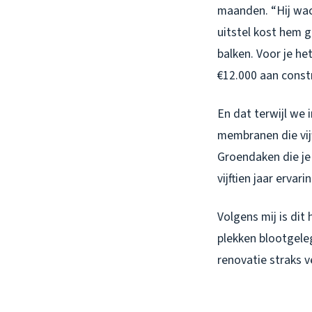
maanden. “Hij wach
uitstel kost hem ge
balken. Voor je he
€12.000 aan constr
En dat terwijl we 
membranen die vij
Groendaken die je
vijftien jaar erva
Volgens mij is di
plekken blootgele
renovatie straks v