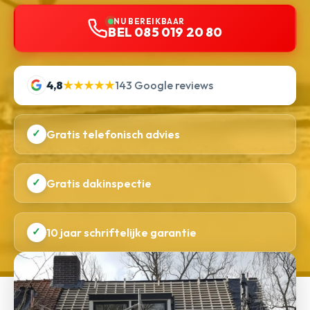
NU BEREIKBAAR
BEL 085 019 20 80
4,8
★★★★★
143 Google reviews
✓
Gratis telefonisch advies
✓
Gratis dakinspectie
✓
10 jaar schriftelijke garantie