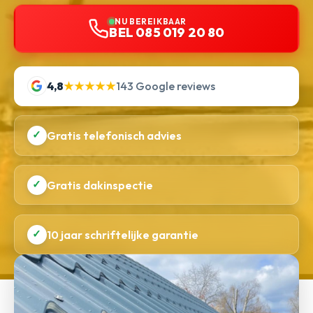
NU BEREIKBAAR
BEL 085 019 20 80
4,8
★★★★★
143 Google reviews
✓
Gratis telefonisch advies
✓
Gratis dakinspectie
✓
10 jaar schriftelijke garantie