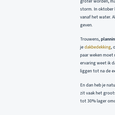
groter worden, ma
storm. In oktober 
vanaf het water. A
geven.
Trouwens,
planni
je
dakbedekking
, 
paar weken moet r
ervaring weet ik d
liggen tot na de e
En dan heb je natu
zit vaak het groot
tot 30% lager omd