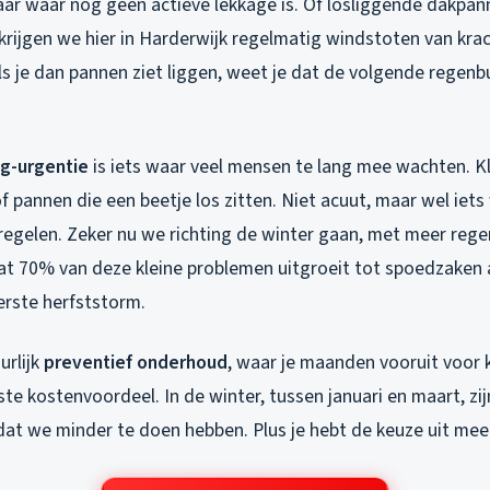
ar waar nog geen actieve lekkage is. Of losliggende dakpan
krijgen we hier in Harderwijk regelmatig windstoten van krac
ls je dan pannen ziet liggen, weet je dat de volgende regen
ng-urgentie
is iets waar veel mensen te lang mee wachten. Kl
of pannen die een beetje los zitten. Niet acuut, maar wel iets
egelen. Zeker nu we richting de winter gaan, met meer rege
at 70% van deze kleine problemen uitgroeit tot spoedzaken al
erste herfststorm.
urlijk
preventief onderhoud
, waar je maanden vooruit voor 
ste kostenvoordeel. In de winter, tussen januari en maart, zi
at we minder te doen hebben. Plus je hebt de keuze uit me