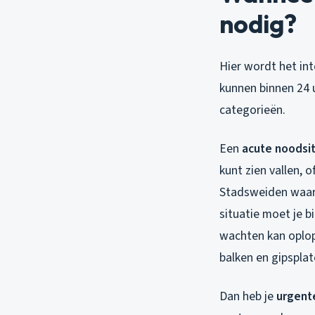
nodig?
Hier wordt het in
kunnen binnen 24 u
categorieën.
Een
acute noodsit
kunt zien vallen, 
Stadsweiden waar r
situatie moet je b
wachten kan oplope
balken en gipspla
Dan heb je
urgente