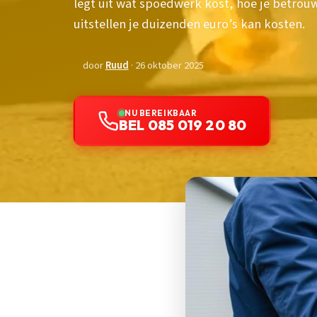
legt uit wat spoedwerk kost, hoe je betro
uitstellen je duizenden euro’s kan kosten.
door
Ruud
· 26 oktober 2025
NU BEREIKBAAR
BEL 085 019 20 80