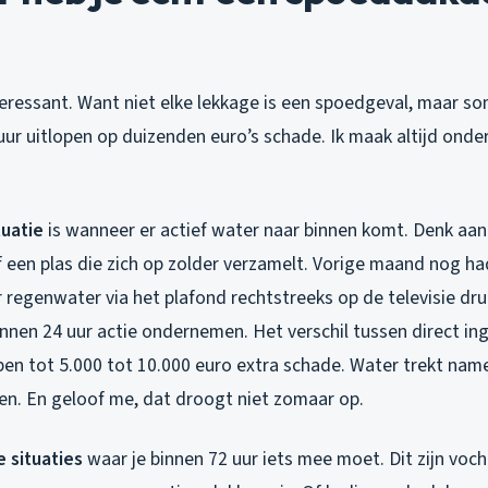
teressant. Want niet elke lekkage is een spoedgeval, maar s
ur uitlopen op duizenden euro’s schade. Ik maak altijd onder
uatie
is wanneer er actief water naar binnen komt. Denk aan 
of een plas die zich op zolder verzamelt. Vorige maand nog had
egenwater via het plafond rechtstreeks op de televisie drup
innen 24 uur actie ondernemen. Het verschil tussen direct in
n tot 5.000 tot 10.000 euro extra schade. Water trekt namelij
ten. En geloof me, dat droogt niet zomaar op.
 situaties
waar je binnen 72 uur iets mee moet. Dit zijn voch