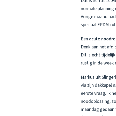
Dat is 50 tot 100%
normale planning m
Vorige maand had 
speciaal EPDM-rub
Een
acute noodre
Denk aan het afdi
Dit is écht tijdel
rustig in de week 
Markus uit Slinge
via zijn dakkapel
eerste vraag. Ik h
noodoplossing, zo
maandag gedaan v