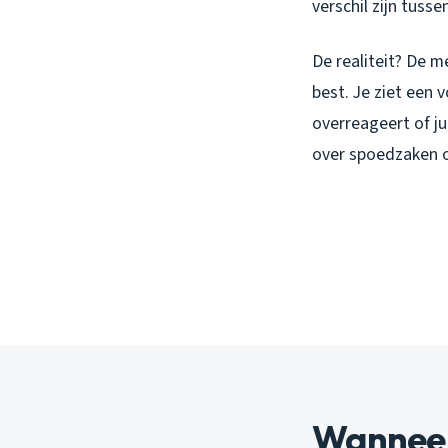
verschil zijn tuss
De realiteit? De 
best. Je ziet een 
overreageert of ju
over spoedzaken o
Wanneer