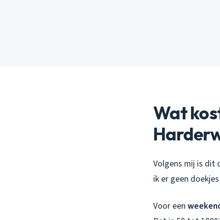
Wat kos
Harderw
Volgens mij is dit
ik er geen doekje
Voor een
weekend