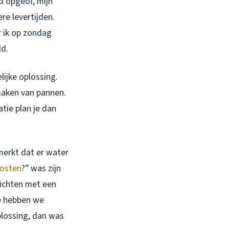
d opgeof, mijn
re levertijden.
 ik op zondag
ld.
lijke oplossing.
maken van pannen.
atie plan je dan
merkt dat er water
osten
?” was zijn
dichten met een
ie hebben we
lossing, dan was