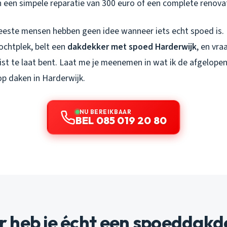
en een simpele reparatie van 300 euro of een complete renova
meeste mensen hebben geen idee wanneer iets echt spoed is. 
vochtplek, belt een
dakdekker met spoed Harderwijk
, en vra
ist te laat bent. Laat me je meenemen in wat ik de afgelopen
p daken in Harderwijk.
NU BEREIKBAAR
BEL 085 019 20 80
 heb je écht een spoeddakd