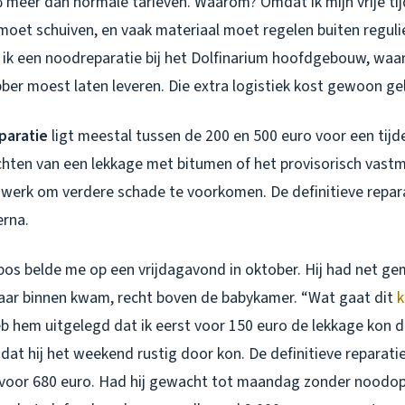
 meer dan normale tarieven. Waarom? Omdat ik mijn vrije tij
oet schuiven, en vaak materiaal moet regelen buiten regulie
ik een noodreparatie bij het Dolfinarium hoofdgebouw, waar
ber moest laten leveren. Die extra logistiek kost gewoon ge
paratie
ligt meestal tussen de 200 en 500 euro voor een tijde
chten van een lekkage met bitumen of het provisorisch vast
ijk werk om verdere schade te voorkomen. De definitieve repar
erna.
rbos belde me op een vrijdagavond in oktober. Hij had net ge
 naar binnen kwam, recht boven de babykamer. “Wat gaat dit
k
eb hem uitgelegd dat ik eerst voor 150 euro de lekkage kon 
dat hij het weekend rustig door kon. De definitieve reparat
oor 680 euro. Had hij gewacht tot maandag zonder noodop