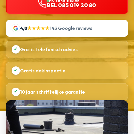
NU BEREIKBAAR
BEL 085 019 20 80
4,8
★★★★★
143 Google reviews
✓
Gratis telefonisch advies
✓
Gratis dakinspectie
✓
10 jaar schriftelijke garantie